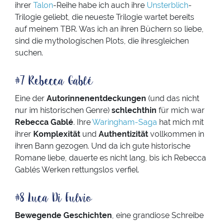
ihrer
Talon
-Reihe habe ich auch ihre
Unsterblich
-
Trilogie geliebt, die neueste Trilogie wartet bereits
auf meinem TBR. Was ich an ihren Büchern so liebe,
sind die mythologischen Plots, die ihresgleichen
suchen.
#7 Rebecca Gablé
Eine der
Autorinnenentdeckungen
(und das nicht
nur im historischen Genre)
schlechthin
für mich war
Rebecca Gablé
. Ihre
Waringham-Saga
hat mich mit
ihrer
Komplexität
und
Authentizität
vollkommen in
ihren Bann gezogen. Und da ich gute historische
Romane liebe, dauerte es nicht lang, bis ich Rebecca
Gablés Werken rettungslos verfiel.
#8 Luca Di Fulvio
Bewegende Geschichten
, eine grandiose Schreibe