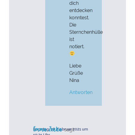
dich
entdecken
konntest.
Die
Sternchenhülle
ist
notiert.
Liebe
Grüße
Nina
Antworten
Emma Zecka
sagt:
Sonntag, 28. Februar 2021 um
10:21 Uhr