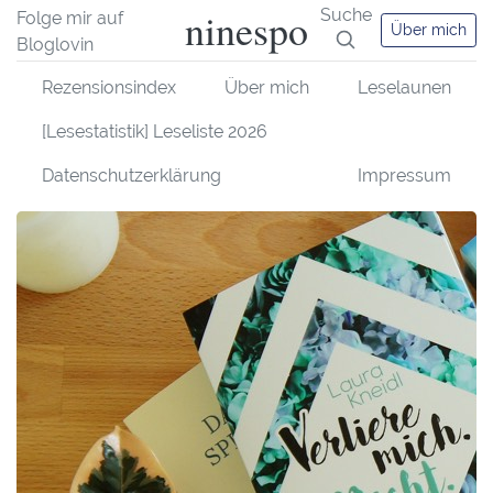
ninespo
Suche
Folge mir auf
Über mich
Bloglovin
Rezensionsindex
Über mich
Leselaunen
[Lesestatistik] Leseliste 2026
Datenschutzerklärung
Impressum