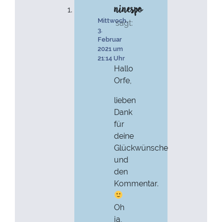
ninespo
Mittwoch,
sagt:
3.
Februar
2021 um
21:14 Uhr
Hallo
Orfe,
lieben
Dank
für
deine
Glückwünsche
und
den
Kommentar.
Oh
ja,