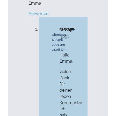
Emma
Antworten
ninespo
Dienstag,
sagt:
6. April
2021 um
21:08 Uhr
Hallo
Emma,
vielen
Dank
für
deinen
lieben
Kommentar!
Ich
hab