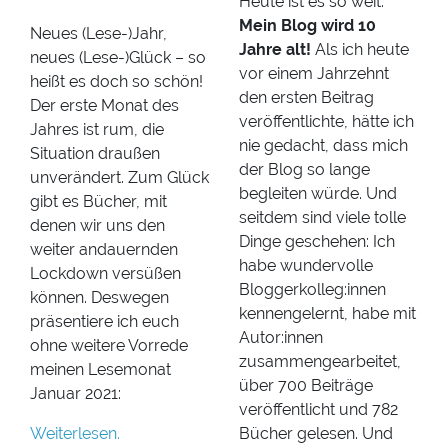
Heute ist es so weit:
Mein Blog wird 10
Neues (Lese-)Jahr,
Jahre alt!
Als ich heute
neues (Lese-)Glück – so
vor einem Jahrzehnt
heißt es doch so schön!
den ersten Beitrag
Der erste Monat des
veröffentlichte, hätte ich
Jahres ist rum, die
nie gedacht, dass mich
Situation draußen
der Blog so lange
unverändert. Zum Glück
begleiten würde. Und
gibt es Bücher, mit
seitdem sind viele tolle
denen wir uns den
Dinge geschehen: Ich
weiter andauernden
habe wundervolle
Lockdown versüßen
Bloggerkolleg:innen
können. Deswegen
kennengelernt, habe mit
präsentiere ich euch
Autor:innen
ohne weitere Vorrede
zusammengearbeitet,
meinen Lesemonat
über 700 Beiträge
Januar 2021:
veröffentlicht und 782
Weiterlesen.
Bücher gelesen. Und