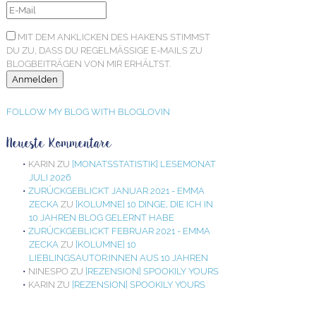
MIT DEM ANKLICKEN DES HAKENS STIMMST
DU ZU, DASS DU REGELMÄSSIGE E-MAILS ZU B
LOGBEITRÄGEN VON MIR ERHÄLTST.
FOLLOW MY BLOG WITH BLOGLOVIN
Neueste Kommentare
KARIN
ZU
[MONATSSTATISTIK] LESEMONAT
JULI 2026
ZURÜCKGEBLICKT JANUAR 2021 - EMMA
ZECKA
ZU
[KOLUMNE] 10 DINGE, DIE ICH IN
10 JAHREN BLOG GELERNT HABE
ZURÜCKGEBLICKT FEBRUAR 2021 - EMMA
ZECKA
ZU
[KOLUMNE] 10
LIEBLINGSAUTOR:INNEN AUS 10 JAHREN
NINESPO
ZU
[REZENSION] SPOOKILY YOURS
KARIN
ZU
[REZENSION] SPOOKILY YOURS