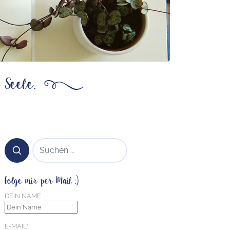
 Seele.
ß
SUCHEN NACH:
Folge mir per Mail :)
DEIN NAME
E-MAIL*