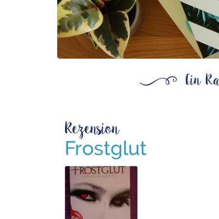
ß
Ein Ra
Rezension
Frostglut