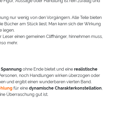
ine Figur, Aussage oder Handlung ist rein zufällig und
nung nur wenig von den Vorgängern. Alle Teile bieten
ie Bücher am Stück liest. Man kann sich der Wirkung
e legen.
 Leser einen gemeinen Cliffhänger, hinnehmen muss,
umso mehr.
Spannung
ohne Ende bietet und eine
realistische
 Personen, noch Handlungen wirken überzogen oder
men und ergibt einen wunderbaren vierten Band.
ehlung
für eine
dynamische Charakterkonstellation
,
ine Überraschung gut ist.