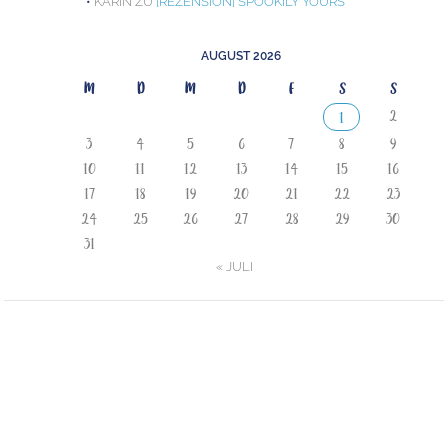
KARIN
ZU
[REZENSION] SPOOKILY YOURS
AUGUST 2026
M
D
M
D
F
S
S
2
1
3
4
5
6
7
8
9
10
11
12
13
14
15
16
17
18
19
20
21
22
23
24
25
26
27
28
29
30
31
« JULI