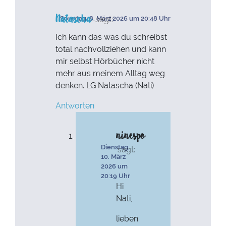
Natascha
sagt:
Sonntag, 8. März 2026 um 20:48 Uhr
Ich kann das was du schreibst
total nachvollziehen und kann
mir selbst Hörbücher nicht
mehr aus meinem Alltag weg
denken. LG Natascha (Nati)
Antworten
ninespo
Dienstag,
sagt:
10. März
2026 um
20:19 Uhr
Hi
Nati,
lieben