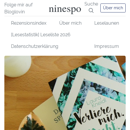
ninespo
Suche
Folge mir auf
Über mich
Bloglovin
Rezensionsindex
Über mich
Leselaunen
[Lesestatistik] Leseliste 2026
Datenschutzerklärung
Impressum