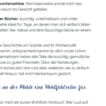
 vorhersehbar
. Normalerweise würde mich das
e kaum ins Gewicht gefallen.
er Bücher:
kuschlig, unterhaltsam und voller
e ideal für Tage, an denen man sich einfach fallen
heißen Tee, Kekse und eine flauschige Decke an einem
die Geschichte um Sophie und ihr Mühlencafé
 Programm, entsprechend kannst du dich vorab schon
 Gemeinsam haben alle Teile die kuschlig-gemütliche
use zu guten Freunden. Dass die Handlungen,
onstruiert sind und alles weiterhin viel zu einfach
eit hinaus), hat mich hierbei kaum gestört.
fé an der Mühle
eine Wohlfühlreihe für
 für mich ein pures Wohlfühl-Hörbuch. Wer Lust auf