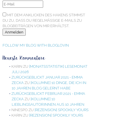
MIT DEM ANKLICKEN DES HAKENS STIMMST
DU ZU, DASS DU REGELMÄSSIGE E-MAILS ZU B
LOGBEITRÄGEN VON MIR ERHÄLTST.
FOLLOW MY BLOG WITH BLOGLOVIN
Neueste Kommentare
KARIN
ZU
[MONATSSTATISTIK] LESEMONAT
JULI 2026
ZURÜCKGEBLICKT JANUAR 2021 - EMMA
ZECKA
ZU
[KOLUMNE] 10 DINGE, DIE ICH IN
10 JAHREN BLOG GELERNT HABE
ZURÜCKGEBLICKT FEBRUAR 2021 - EMMA
ZECKA
ZU
[KOLUMNE] 10
LIEBLINGSAUTOR:INNEN AUS 10 JAHREN
NINESPO
ZU
[REZENSION] SPOOKILY YOURS
KARIN
ZU
[REZENSION] SPOOKILY YOURS