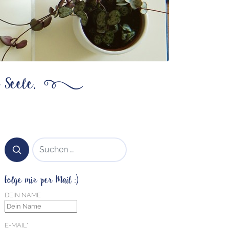
 Seele.
ß
SUCHEN NACH:
Folge mir per Mail :)
DEIN NAME
E-MAIL*