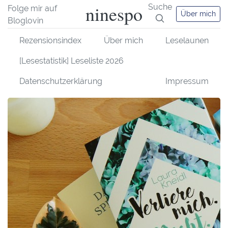
ninespo
Suche
Folge mir auf
Über mich
Bloglovin
Rezensionsindex
Über mich
Leselaunen
[Lesestatistik] Leseliste 2026
Datenschutzerklärung
Impressum