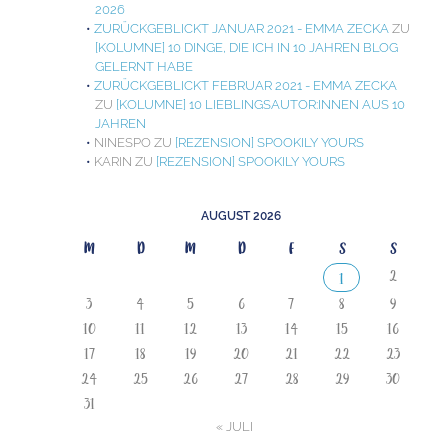
2026
ZURÜCKGEBLICKT JANUAR 2021 - EMMA ZECKA
ZU
[KOLUMNE] 10 DINGE, DIE ICH IN 10 JAHREN BLOG
GELERNT HABE
ZURÜCKGEBLICKT FEBRUAR 2021 - EMMA ZECKA
ZU
[KOLUMNE] 10 LIEBLINGSAUTOR:INNEN AUS 10
JAHREN
NINESPO
ZU
[REZENSION] SPOOKILY YOURS
KARIN
ZU
[REZENSION] SPOOKILY YOURS
AUGUST 2026
M
D
M
D
F
S
S
2
1
3
4
5
6
7
8
9
10
11
12
13
14
15
16
17
18
19
20
21
22
23
24
25
26
27
28
29
30
31
« JULI