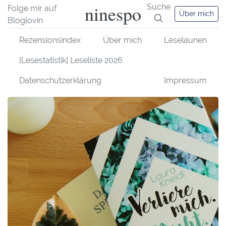
ninespo
Suche
Folge mir auf
Über mich
Bloglovin
Rezensionsindex
Über mich
Leselaunen
[Lesestatistik] Leseliste 2026
Datenschutzerklärung
Impressum