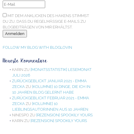
MIT DEM ANKLICKEN DES HAKENS STIMMST
DU ZU, DASS DU REGELMÄSSIGE E-MAILS ZU B
LOGBEITRÄGEN VON MIR ERHÄLTST.
FOLLOW MY BLOG WITH BLOGLOVIN
Neueste Kommentare
KARIN
ZU
[MONATSSTATISTIK] LESEMONAT
JULI 2026
ZURÜCKGEBLICKT JANUAR 2021 - EMMA
ZECKA
ZU
[KOLUMNE] 10 DINGE, DIE ICH IN
10 JAHREN BLOG GELERNT HABE
ZURÜCKGEBLICKT FEBRUAR 2021 - EMMA
ZECKA
ZU
[KOLUMNE] 10
LIEBLINGSAUTOR:INNEN AUS 10 JAHREN
NINESPO
ZU
[REZENSION] SPOOKILY YOURS
KARIN
ZU
[REZENSION] SPOOKILY YOURS