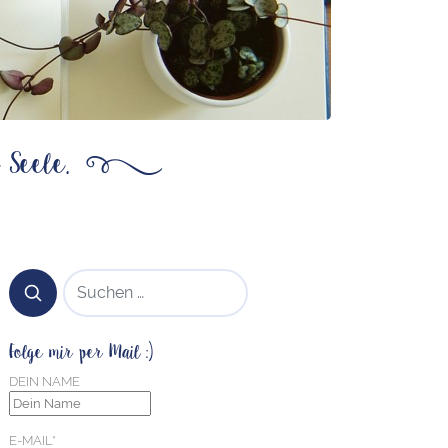
 Seele.
ß
SUCHEN NACH:
Folge mir per Mail :)
DEIN NAME
E-MAIL*