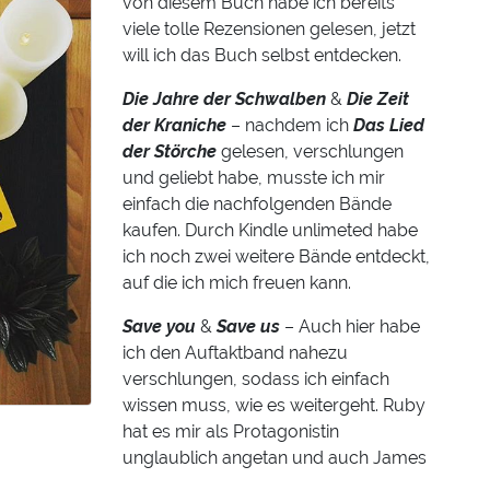
von diesem Buch habe ich bereits
viele tolle Rezensionen gelesen, jetzt
will ich das Buch selbst entdecken.
Die Jahre der Schwalben
&
Die Zeit
der Kraniche
– nachdem ich
Das Lied
der Störche
gelesen, verschlungen
und geliebt habe, musste ich mir
einfach die nachfolgenden Bände
kaufen. Durch Kindle unlimeted habe
ich noch zwei weitere Bände entdeckt,
auf die ich mich freuen kann.
Save you
&
Save us
– Auch hier habe
ich den Auftaktband nahezu
verschlungen, sodass ich einfach
wissen muss, wie es weitergeht. Ruby
hat es mir als Protagonistin
unglaublich angetan und auch James