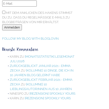
MIT DEM ANKLICKEN DES HAKENS STIMMST
DU ZU, DASS DU REGELMÄSSIGE E-MAILS ZU B
LOGBEITRÄGEN VON MIR ERHÄLTST.
FOLLOW MY BLOG WITH BLOGLOVIN
Neueste Kommentare
KARIN
ZU
[MONATSSTATISTIK] LESEMONAT
JULI 2026
ZURÜCKGEBLICKT JANUAR 2021 - EMMA
ZECKA
ZU
[KOLUMNE] 10 DINGE, DIE ICH IN
10 JAHREN BLOG GELERNT HABE
ZURÜCKGEBLICKT FEBRUAR 2021 - EMMA
ZECKA
ZU
[KOLUMNE] 10
LIEBLINGSAUTOR:INNEN AUS 10 JAHREN
NINESPO
ZU
[REZENSION] SPOOKILY YOURS
KARIN
ZU
[REZENSION] SPOOKILY YOURS