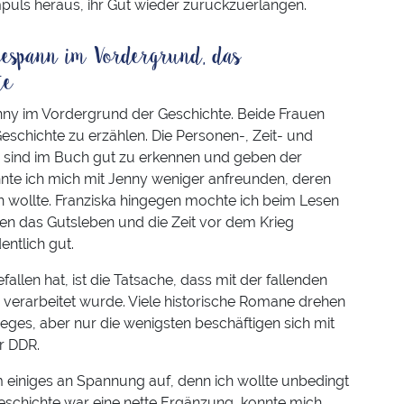
mpuls heraus, ihr Gut wieder zurückzuerlangen.
gespann im Vordergrund, das
te
enny im Vordergrund der Geschichte. Beide Frauen
Geschichte zu erzählen. Die Personen-, Zeit- und
, sind im Buch gut zu erkennen und geben der
nnte ich mich mit Jenny weniger anfreunden, deren
n wollte. Franziska hingegen mochte ich beim Lesen
nen das Gutsleben und die Zeit vor dem Krieg
ntlich gut.
allen hat, ist die Tatsache, dass mit der fallenden
 verarbeitet wurde. Viele historische Romane drehen
eges, aber nur die wenigsten beschäftigen sich mit
r DDR.
 einiges an Spannung auf, denn ich wollte unbedingt
Geschichte war eine nette Ergänzung, konnte mich