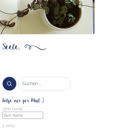
 Seele.
ß
SUCHEN NACH:
Folge mir per Mail :)
DEIN NAME
E-MAIL*