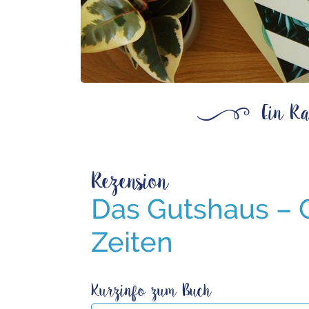
ß
Ein Ra
Rezension
Das Gutshaus – 
Zeiten