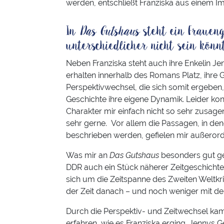
werden, entschließt Franziska aus einem I
In
Das Gutshaus
steht ein Frauen
unterschiedlicher nicht sein könn
Neben Franziska steht auch ihre Enkelin J
erhalten innerhalb des Romans Platz, ihre 
Perspektivwechsel, die sich somit ergeben
Geschichte ihre eigene Dynamik. Leider ko
Charakter mir einfach nicht so sehr zusage
sehr gerne. Vor allem die Passagen, in de
beschrieben werden, gefielen mir außerorde
Was mir an
Das Gutshaus
besonders gut gef
DDR auch ein Stück näherer Zeitgeschichte
sich um die Zeitspanne des Zweiten Weltkri
der Zeit danach – und noch weniger mit de
Durch die Perspektiv- und Zeitwechsel kam
erfahren, wie es Franziska erging. Jennys 