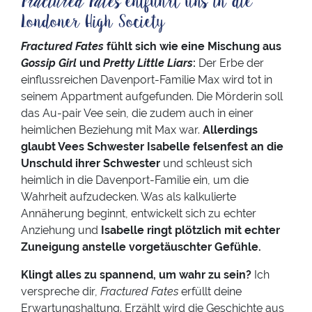
Fractured Fates
entführt uns in die
Londoner High Society
Fractured Fates
fühlt sich wie eine Mischung aus
Gossip Girl
und
Pretty Little Liars
:
Der Erbe der
einflussreichen Davenport-Familie Max wird tot in
seinem Appartment aufgefunden. Die Mörderin soll
das Au-pair Vee sein, die zudem auch in einer
heimlichen Beziehung mit Max war.
Allerdings
glaubt Vees Schwester Isabelle felsenfest an die
Unschuld ihrer Schwester
und schleust sich
heimlich in die Davenport-Familie ein, um die
Wahrheit aufzudecken. Was als kalkulierte
Annäherung beginnt, entwickelt sich zu echter
Anziehung und
Isabelle ringt plötzlich mit echter
Zuneigung anstelle vorgetäuschter Gefühle.
Klingt alles zu spannend, um wahr zu sein?
Ich
verspreche dir,
Fractured Fates
erfüllt deine
Erwartungshaltung. Erzählt wird die Geschichte aus