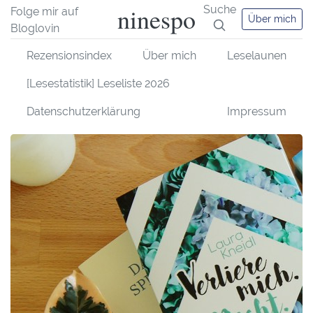
ninespo
Suche
Folge mir auf
Über mich
Bloglovin
Rezensionsindex
Über mich
Leselaunen
[Lesestatistik] Leseliste 2026
Datenschutzerklärung
Impressum