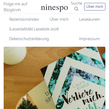
ninespo
Suche
Folge mir auf
Über mich
Bloglovin
Rezensionsindex
Über mich
Leselaunen
[Lesestatistik] Leseliste 2026
Datenschutzerklärung
Impressum