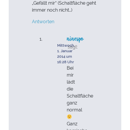
„Gefällt mir“ (Schaltfläche geht
immer noch nicht…)
Antworten
ninespo
Mittwoch,
sagt:
1. Januar
2014 um
16:28 Uhr
Bei
mir
lädt
die
Schaltfläche
ganz
normal
Ganz