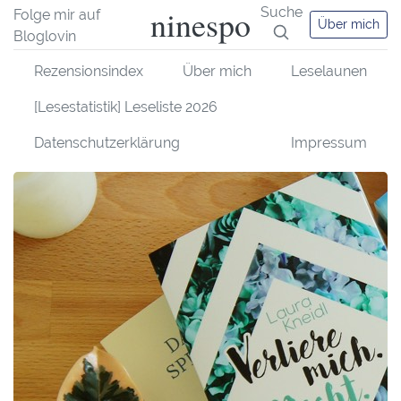
ninespo
Suche
Folge mir auf
Über mich
Bloglovin
Rezensionsindex
Über mich
Leselaunen
[Lesestatistik] Leseliste 2026
Datenschutzerklärung
Impressum