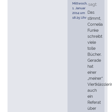
Mittwoch,
sagt:
1. Januar
Das
2014 um
18:25 Uhr
stimmt,
Cornelia
Funke
schreibt
viele
tolle
Bücher.
Gerade
hat
einer
„meiner“
Viertklässler
auch
ein
Referat
über