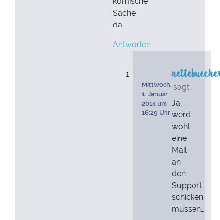
komische
Sache
da
Antworten
nettebueche
Mittwoch,
sagt:
1. Januar
Ja,
2014 um
16:29 Uhr
werd
wohl
eine
Mail
an
den
Support
schicken
müssen…