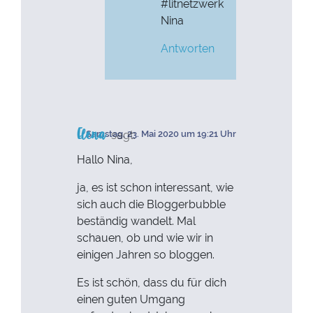
#litnetzwerk
Nina
Antworten
Elena
sagt:
Samstag, 23. Mai 2020 um 19:21 Uhr
Hallo Nina,
ja, es ist schon interessant, wie
sich auch die Bloggerbubble
beständig wandelt. Mal
schauen, ob und wie wir in
einigen Jahren so bloggen.
Es ist schön, dass du für dich
einen guten Umgang