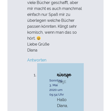
viele Bücher geschafft, aber
mir macht es auch manchmal
einfach nur Spaß mir zu
überlegen welche Bücher
passen könnten. Klingt sehr
komisch, wenn man das so
hört.
Liebe Grüße
Diana
Antworten
ninespo
Sonntag,
sagt:
3. Mai
2020 um
09:54 Uhr
Hallo
Diana,