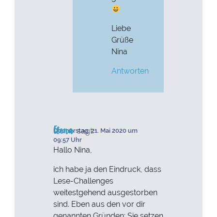
Liebe
Grüße
Nina
Antworten
Elena
sagt:
Donnerstag, 21. Mai 2020 um
09:57 Uhr
Hallo Nina,
ich habe ja den Eindruck, dass
Lese-Challenges
weitestgehend ausgestorben
sind. Eben aus den vor dir
genannten Gründen: Sie setzen