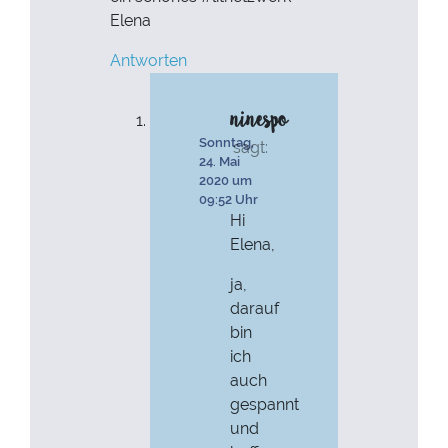
Elena
Antworten
ninespo
Sonntag,
sagt:
24. Mai
2020 um
09:52 Uhr
Hi
Elena,
ja,
darauf
bin
ich
auch
gespannt
und