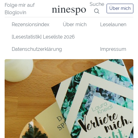
ninespo
Suche
Folge mir auf
Über mich
Bloglovin
Rezensionsindex
Über mich
Leselaunen
[Lesestatistik] Leseliste 2026
Datenschutzerklärung
Impressum