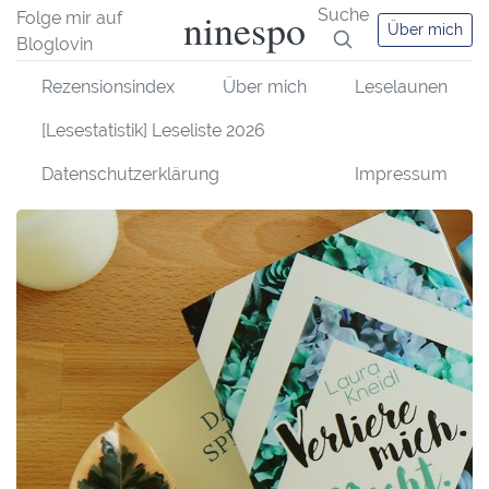
ninespo
Suche
Folge mir auf
Über mich
Bloglovin
Rezensionsindex
Über mich
Leselaunen
[Lesestatistik] Leseliste 2026
Datenschutzerklärung
Impressum