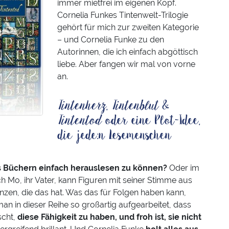
immer mietfrei im eigenen Kopf.
Cornelia Funkes Tintenwelt-Trilogie
gehört für mich zur zweiten Kategorie
– und Cornelia Funke zu den
Autorinnen, die ich einfach abgöttisch
liebe. Aber fangen wir mal von vorne
an.
Tintenherz
,
Tintenblut
&
Tintentod
oder eine Plot-Idee,
die jede:n Lesemenschen
s Büchern einfach herauslesen zu können?
Oder im
 Mo, ihr Vater, kann Figuren mit seiner Stimme aus
zen, die das hat. Was das für Folgen haben kann,
 man in dieser Reihe so großartig aufgearbeitet, dass
scht,
diese Fähigkeit zu haben, und froh ist, sie nicht