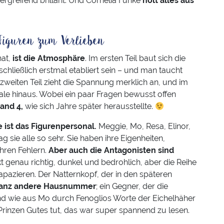
 ergreifend brillant. Und Cornelia Funke
holt alles aus
 Figuren zum Verlieben
hat,
ist die Atmosphäre
. Im ersten Teil baut sich die
 schließlich erstmal etabliert sein – und man taucht
 zweiten Teil zieht die Spannung merklich an, und im
Finale hinaus. Wobei ein paar Fragen bewusst offen
and 4,
wie sich Jahre später herausstellte.
 ist das Figurenpersonal.
Meggie, Mo, Resa, Elinor,
g sie alle so sehr. Sie haben ihre Eigenheiten,
ihren Fehlern.
Aber auch die Antagonisten sind
t genau richtig, dunkel und bedrohlich, aber die Reihe
rapazieren. Der Natternkopf, der in den späteren
ganz andere Hausnummer
; ein Gegner, der die
nd wie aus Mo durch Fenoglios Worte der Eichelhäher
inzen Gutes tut, das war super spannend zu lesen.