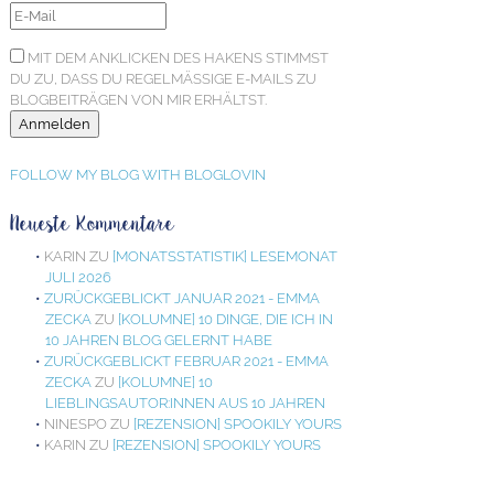
MIT DEM ANKLICKEN DES HAKENS STIMMST
DU ZU, DASS DU REGELMÄSSIGE E-MAILS ZU B
LOGBEITRÄGEN VON MIR ERHÄLTST.
FOLLOW MY BLOG WITH BLOGLOVIN
Neueste Kommentare
KARIN
ZU
[MONATSSTATISTIK] LESEMONAT
JULI 2026
ZURÜCKGEBLICKT JANUAR 2021 - EMMA
ZECKA
ZU
[KOLUMNE] 10 DINGE, DIE ICH IN
10 JAHREN BLOG GELERNT HABE
ZURÜCKGEBLICKT FEBRUAR 2021 - EMMA
ZECKA
ZU
[KOLUMNE] 10
LIEBLINGSAUTOR:INNEN AUS 10 JAHREN
NINESPO
ZU
[REZENSION] SPOOKILY YOURS
KARIN
ZU
[REZENSION] SPOOKILY YOURS