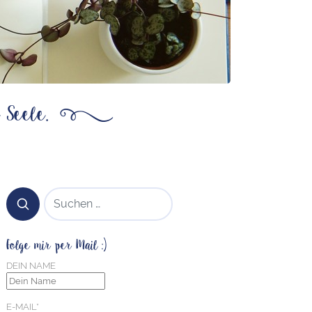
 Seele.
ß
SUCHEN NACH:
Folge mir per Mail :)
DEIN NAME
E-MAIL*