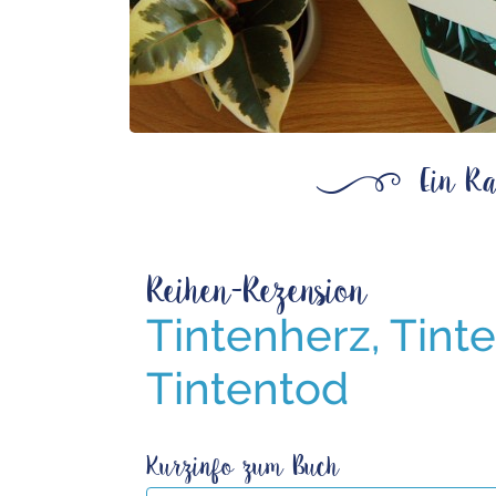
ß
Ein Ra
Reihen-Rezension
Tintenherz, Tint
Tintentod