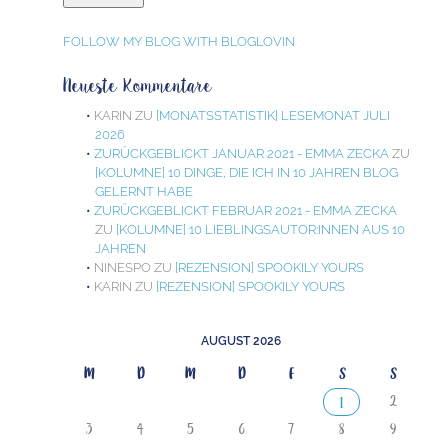
FOLLOW MY BLOG WITH BLOGLOVIN
Neueste Kommentare
KARIN
ZU
[MONATSSTATISTIK] LESEMONAT JULI
2026
ZURÜCKGEBLICKT JANUAR 2021 - EMMA ZECKA
ZU
[KOLUMNE] 10 DINGE, DIE ICH IN 10 JAHREN BLOG
GELERNT HABE
ZURÜCKGEBLICKT FEBRUAR 2021 - EMMA ZECKA
ZU
[KOLUMNE] 10 LIEBLINGSAUTOR:INNEN AUS 10
JAHREN
NINESPO
ZU
[REZENSION] SPOOKILY YOURS
KARIN
ZU
[REZENSION] SPOOKILY YOURS
AUGUST 2026
M
D
M
D
F
S
S
2
1
3
4
5
6
7
8
9