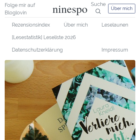
ninespo
Suche
Folge mir auf
Über mich
Bloglovin
Rezensionsindex
Über mich
Leselaunen
[Lesestatistik] Leseliste 2026
Datenschutzerklärung
Impressum