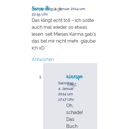
Sema IV
sagt:
Donnerstag, 2. Januar 2014 um
22:55 Uhr
Das klingt echt toll – ich sollte
auch mal wieder so etwas
lesen, seit Mieses Karma gab’s
das bei mir nicht mehr, glaube
ich xD.
Antworten
ninespo
Samstag,
sagt:
4. Januar
2014 um
17:17 Uhr
Oh,
schade!
Das
Buch