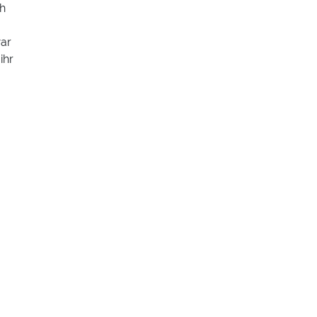
ch
war
ihr