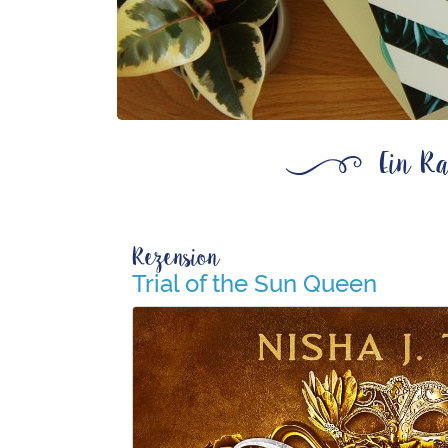
ß
Ein Ra
Rezension
Trial of the Sun Queen