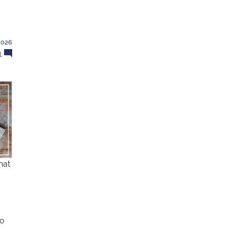
2026
1
nat
so