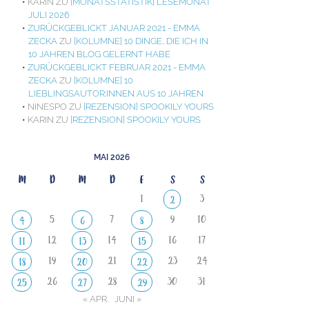
KARIN
ZU
[MONATSSTATISTIK] LESEMONAT
JULI 2026
ZURÜCKGEBLICKT JANUAR 2021 - EMMA
ZECKA
ZU
[KOLUMNE] 10 DINGE, DIE ICH IN
10 JAHREN BLOG GELERNT HABE
ZURÜCKGEBLICKT FEBRUAR 2021 - EMMA
ZECKA
ZU
[KOLUMNE] 10
LIEBLINGSAUTOR:INNEN AUS 10 JAHREN
NINESPO
ZU
[REZENSION] SPOOKILY YOURS
KARIN
ZU
[REZENSION] SPOOKILY YOURS
MAI 2026
M
D
M
D
F
S
S
1
3
2
5
7
9
10
4
6
8
12
14
16
17
11
13
15
19
21
23
24
18
20
22
26
28
30
31
25
27
29
« APR.
JUNI »